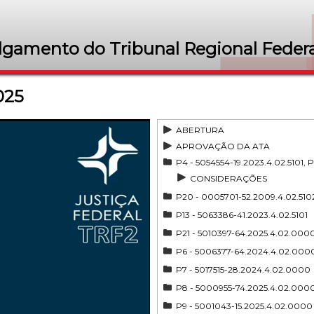
lgamento do Tribunal Regional Federa
025
ABERTURA
APROVAÇÃO DA ATA
P4 - 5054554-19.2023.4.02.5101, P
CONSIDERAÇÕES
P20 - 0005701-52.2009.4.02.510
P13 - 5063386-41.2023.4.02.5101
P21 - 5010397-64.2025.4.02.000
P6 - 5006377-64.2024.4.02.000
P7 - 5017515-28.2024.4.02.0000
P8 - 5000955-74.2025.4.02.000
P9 - 5001043-15.2025.4.02.0000