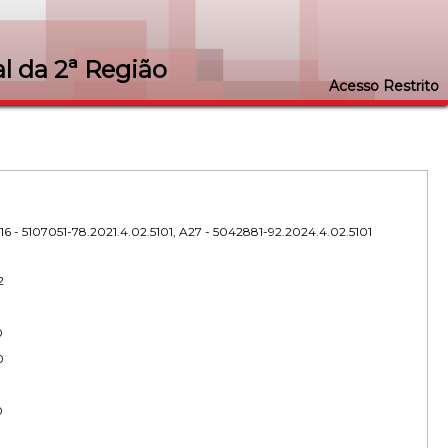
l da 2ª Região
Acesso Restrito
16 - 5107051-78.2021.4.02.5101, A27 - 5042881-92.2024.4.02.5101
2
0
0
0