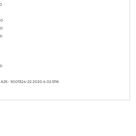
00
00
00
00
00
 A25 - 5001324-22.2020.4.02.5116
0
00