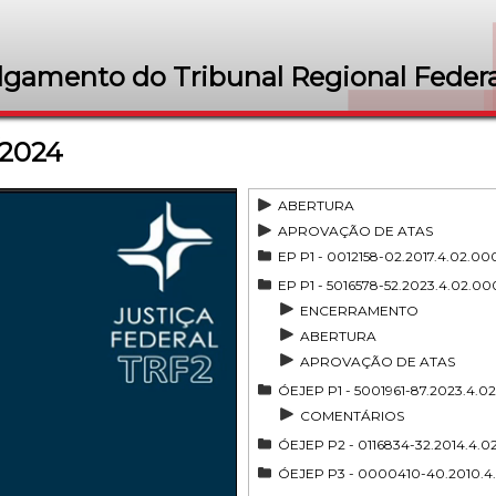
lgamento do Tribunal Regional Federa
/2024
ABERTURA
APROVAÇÃO DE ATAS
EP P1 - 0012158-02.2017.4.02.0
EP P1 - 5016578-52.2023.4.02.0
ENCERRAMENTO
ABERTURA
APROVAÇÃO DE ATAS
ÓEJEP P1 - 5001961-87.2023.4.0
COMENTÁRIOS
ÓEJEP P2 - 0116834-32.2014.4.0
ÓEJEP P3 - 0000410-40.2010.4.