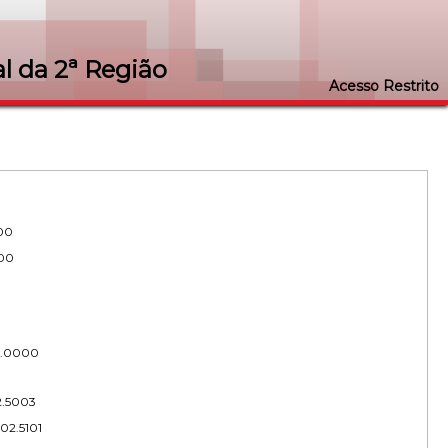
l da 2ª Região
Acesso Restrito
000
000
2.0000
2.5003
02.5101