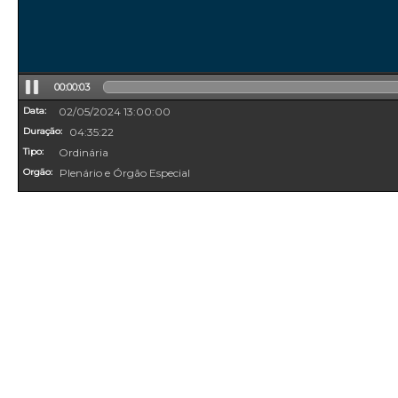
00:00:04
Data:
02/05/2024 13:00:00
Duração:
04:35:22
Tipo:
Ordinária
Orgão:
Plenário e Órgão Especial